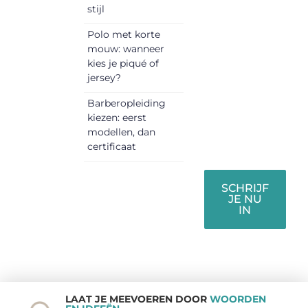
kunnen
stijl
informeren,
Polo met korte
inspireren,
mouw: wanneer
vermaken en
kies je piqué of
verbinden –
jersey?
ze verdienen
Barberopleiding
het om
kiezen: eerst
gehoord te
modellen, dan
worden!
certificaat
SCHRIJF
JE NU
IN
LAAT JE MEEVOEREN DOOR
WOORDEN