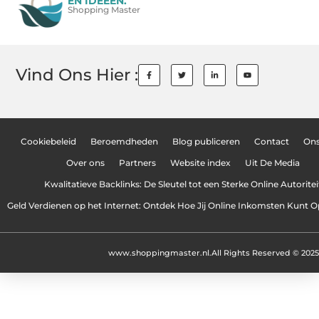
EN IDEEËN.
Shopping Master
Vind Ons Hier :
Cookiebeleid
Beroemdheden
Blog publiceren
Contact
On
Over ons
Partners
Website index
Uit De Media
Kwalitatieve Backlinks: De Sleutel tot een Sterke Online Autoritei
Geld Verdienen op het Internet: Ontdek Hoe Jij Online Inkomsten Kunt
www.shoppingmaster.nl.
All Rights Reserved © 2025