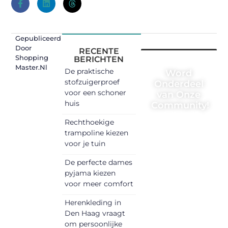
Gepubliceerd
Door
RECENTE
Shopping
BERICHTEN
Master.nl
De praktische
Word
stofzuigerproef
Onderdeel
voor een schoner
van Onze
huis
Community!
Rechthoekige
Registreer je
trampoline kiezen
vandaag nog
voor je tuin
en begin
met het
De perfecte dames
pyjama kiezen
delen van
voor meer comfort
jouw unieke
perspectief.
Herenkleding in
Jouw
Den Haag vraagt
woorden
om persoonlijke