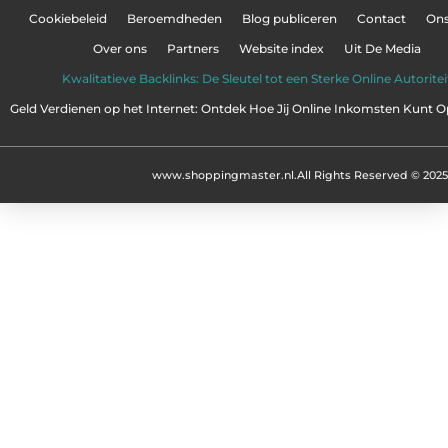
Cookiebeleid
Beroemdheden
Blog publiceren
Contact
On
Over ons
Partners
Website index
Uit De Media
Kwalitatieve Backlinks: De Sleutel tot een Sterke Online Autoritei
Geld Verdienen op het Internet: Ontdek Hoe Jij Online Inkomsten Kunt
www.shoppingmaster.nl.
All Rights Reserved © 2025