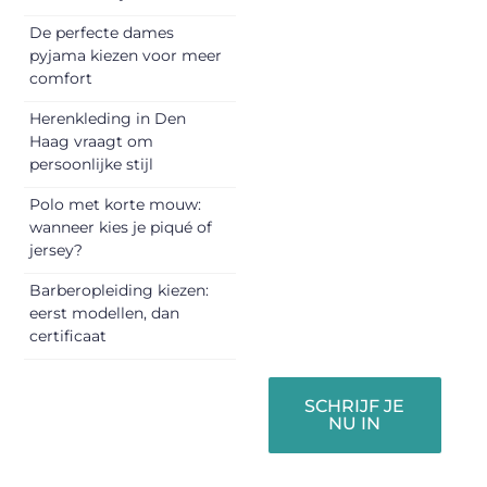
vandaag nog en
De perfecte dames
begin met het
pyjama kiezen voor meer
delen van jouw
comfort
unieke perspectief.
Herenkleding in Den
Jouw woorden
Haag vraagt om
kunnen
persoonlijke stijl
informeren,
inspireren,
Polo met korte mouw:
vermaken en
wanneer kies je piqué of
jersey?
verbinden – ze
verdienen het om
Barberopleiding kiezen:
gehoord te
eerst modellen, dan
worden!
certificaat
SCHRIJF JE
NU IN