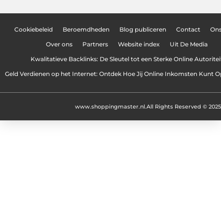
Cookiebeleid
Beroemdheden
Blog publiceren
Contact
On
Over ons
Partners
Website index
Uit De Media
Kwalitatieve Backlinks: De Sleutel tot een Sterke Online Autoritei
Geld Verdienen op het Internet: Ontdek Hoe Jij Online Inkomsten Kunt
www.shoppingmaster.nl.
All Rights Reserved © 2025