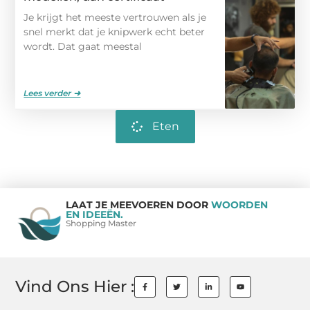
Je krijgt het meeste vertrouwen als je
snel merkt dat je knipwerk echt beter
wordt. Dat gaat meestal
Lees verder ➜
Eten
LAAT JE MEEVOEREN DOOR
WOORDEN
EN IDEEËN.
Shopping Master
Vind Ons Hier :