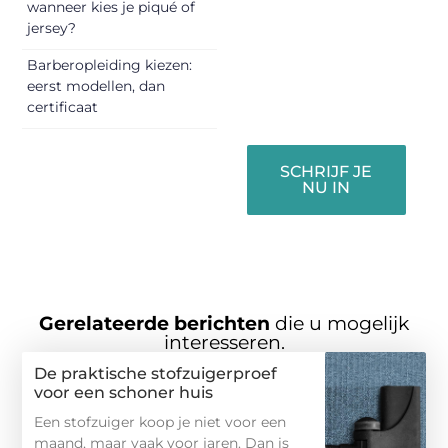
vermaken en
wanneer kies je piqué of
jersey?
verbinden – ze
verdienen het om
Barberopleiding kiezen:
gehoord te
eerst modellen, dan
worden!
certificaat
SCHRIJF JE
NU IN
Gerelateerde berichten
die u mogelijk
interesseren.
De praktische stofzuigerproef
voor een schoner huis
Een stofzuiger koop je niet voor een
maand, maar vaak voor jaren. Dan is