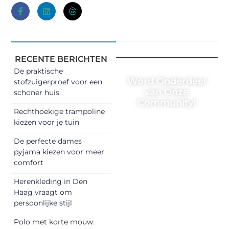
RECENTE BERICHTEN
De praktische
Word Onderdeel
stofzuigerproef voor een
van Onze
schoner huis
Community!
Rechthoekige trampoline
Registreer je
kiezen voor je tuin
vandaag nog en
De perfecte dames
begin met het
pyjama kiezen voor meer
delen van jouw
comfort
unieke perspectief.
Herenkleding in Den
Jouw woorden
Haag vraagt om
kunnen
persoonlijke stijl
informeren,
inspireren,
Polo met korte mouw: