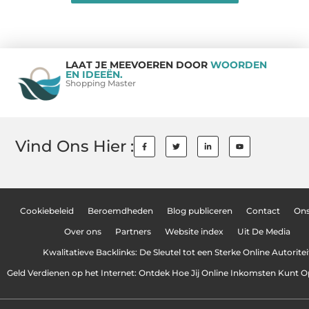
LAAT JE MEEVOEREN DOOR
WOORDEN
EN IDEEËN.
Shopping Master
Vind Ons Hier :
Cookiebeleid
Beroemdheden
Blog publiceren
Contact
On
Over ons
Partners
Website index
Uit De Media
Kwalitatieve Backlinks: De Sleutel tot een Sterke Online Autoritei
Geld Verdienen op het Internet: Ontdek Hoe Jij Online Inkomsten Kunt