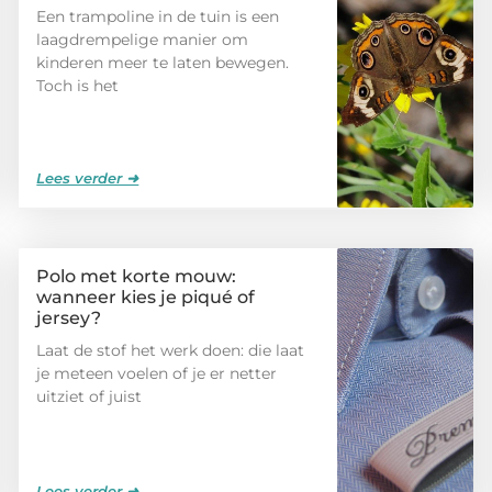
Een trampoline in de tuin is een
laagdrempelige manier om
kinderen meer te laten bewegen.
Toch is het
Lees verder ➜
Polo met korte mouw:
wanneer kies je piqué of
jersey?
Laat de stof het werk doen: die laat
je meteen voelen of je er netter
uitziet of juist
Lees verder ➜