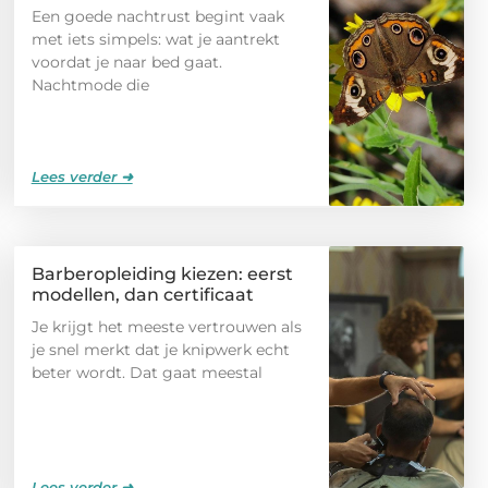
Een goede nachtrust begint vaak
met iets simpels: wat je aantrekt
voordat je naar bed gaat.
Nachtmode die
Lees verder ➜
Barberopleiding kiezen: eerst
modellen, dan certificaat
Je krijgt het meeste vertrouwen als
je snel merkt dat je knipwerk echt
beter wordt. Dat gaat meestal
Lees verder ➜