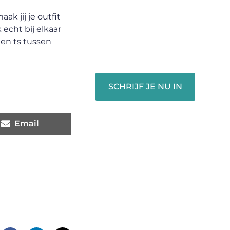
unieke perspectief. Jouw
woorden kunnen informeren,
ak jij je outfit
inspireren, vermaken en
echt bij elkaar
verbinden – ze verdienen het
een ts tussen
om gehoord te worden!
SCHRIJF JE NU IN
Email