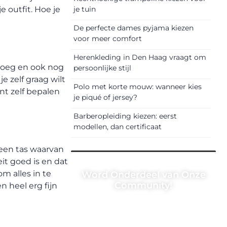
e outfit. Hoe je
je tuin
De perfecte dames pyjama kiezen
voor meer comfort
Herenkleding in Den Haag vraagt om
enoeg en ook nog
persoonlijke stijl
e zelf graag wilt
Polo met korte mouw: wanneer kies
unt zelf bepalen
je piqué of jersey?
Barberopleiding kiezen: eerst
modellen, dan certificaat
 een tas waarvan
it goed is en dat
m alles in te
Word Onderdeel van Onze
Community!
 heel erg fijn
Registreer je vandaag nog en
begin met het delen van jouw