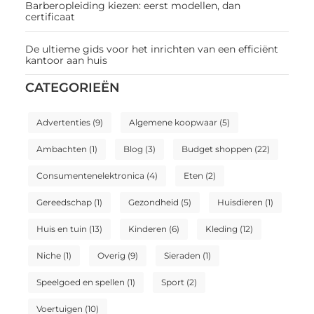
Barberopleiding kiezen: eerst modellen, dan
certificaat
De ultieme gids voor het inrichten van een efficiënt
kantoor aan huis
CATEGORIEËN
Advertenties
(9)
Algemene koopwaar
(5)
Ambachten
(1)
Blog
(3)
Budget shoppen
(22)
Consumentenelektronica
(4)
Eten
(2)
Gereedschap
(1)
Gezondheid
(5)
Huisdieren
(1)
Huis en tuin
(13)
Kinderen
(6)
Kleding
(12)
Niche
(1)
Overig
(9)
Sieraden
(1)
Speelgoed en spellen
(1)
Sport
(2)
Voertuigen
(10)