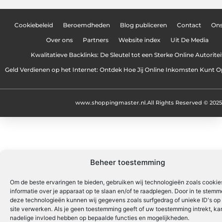
Cookiebeleid
Beroemdheden
Blog publiceren
Contact
On
Over ons
Partners
Website index
Uit De Media
Kwalitatieve Backlinks: De Sleutel tot een Sterke Online Autoritei
Geld Verdienen op het Internet: Ontdek Hoe Jij Online Inkomsten Kunt
www.shoppingmaster.nl.
All Rights Reserved © 2025
Beheer toestemming
Om de beste ervaringen te bieden, gebruiken wij technologieën zoals cooki
informatie over je apparaat op te slaan en/of te raadplegen. Door in te stem
deze technologieën kunnen wij gegevens zoals surfgedrag of unieke ID's op
site verwerken. Als je geen toestemming geeft of uw toestemming intrekt, kan
nadelige invloed hebben op bepaalde functies en mogelijkheden.