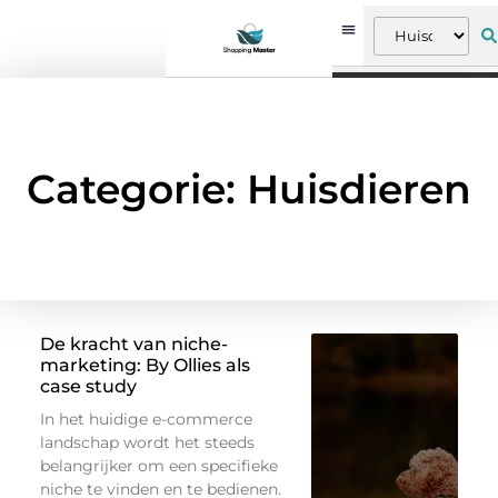
Categorie: Huisdieren
De kracht van niche-
marketing: By Ollies als
case study
In het huidige e-commerce
landschap wordt het steeds
belangrijker om een specifieke
niche te vinden en te bedienen.