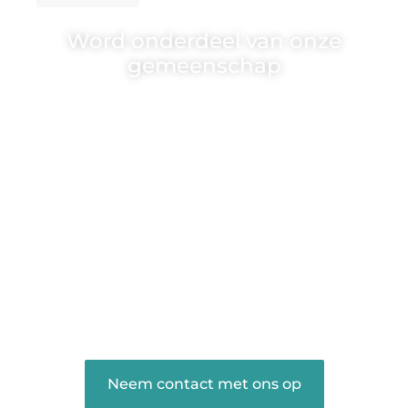
Word onderdeel van onze
gemeenschap
Wij zijn een veelzijdig blogplatform dat
toegankelijk is voor iedereen – of je nu
een passie hebt voor schrijven, lezen of
beide. Onze algemene blog biedt een
podium voor diverse onderwerpen en
persoonlijke verhalen.
❝
Word onderdeel van onze community
en draag bij aan een inspirerende plek
waar ideeën tot leven komen en
gedeeld worden.
❞
Neem contact met ons op