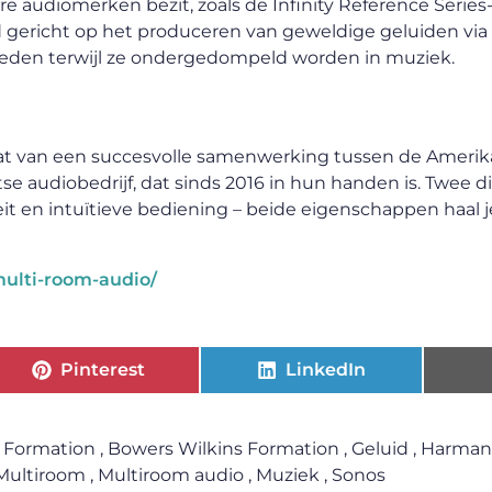
audiomerken bezit, zoals de Infinity Reference Series-
tend gericht op het produceren van geweldige geluiden vi
ieden terwijl ze ondergedompeld worden in muziek.
taat van een succesvolle samenwerking tussen de Ameri
e audiobedrijf, dat sinds 2016 in hun handen is. Twee 
it en intuïtieve bediening – beide eigenschappen haal je
multi-room-audio/
Pinterest
LinkedIn
Formation
,
Bowers Wilkins Formation
,
Geluid
,
Harman
Multiroom
,
Multiroom audio
,
Muziek
,
Sonos