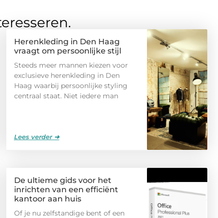
teresseren.
Herenkleding in Den Haag
vraagt om persoonlijke stijl
Steeds meer mannen kiezen voor
exclusieve herenkleding in Den
Haag waarbij persoonlijke styling
centraal staat. Niet iedere man
Lees verder ➜
De ultieme gids voor het
inrichten van een efficiënt
kantoor aan huis
Of je nu zelfstandige bent of een