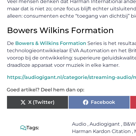
Veel mensen denken dat Harman International andere 
maar dat is niet zo; onze focus blijft echter uitslui
alleen: consumenten echte “toegang van dichtbij” b
Bowers Wilkins Formation
De
Bowers & Wilkins Formation
Series is het resul
technologieontwikkelaar EVA Automation en het Brits
voorop bij de ontwikkeling: superieure geluidskwalite
draadloze apparaat voor muziek in elke kamer.
https://audiogigant.nl/categorie/streaming-audio/
Goed artikel? Deel hem dan op:
X (Twitter)
Facebook
Audio
,
Audiogigant
,
B&W 
Tags:
Harman Kardon Citation
,