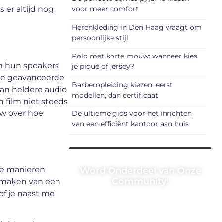
 er altijd nog
voor meer comfort
Herenkleding in Den Haag vraagt om
persoonlijke stijl
Polo met korte mouw: wanneer kies
om hun speakers
je piqué of jersey?
deze geavanceerde
Barberopleiding kiezen: eerst
van heldere audio
modellen, dan certificaat
 film niet steeds
ew over hoe
De ultieme gids voor het inrichten
van een efficiënt kantoor aan huis
 de manieren
Word Onderdeel van Onze
Community!
te maken van een
of je naast me
Registreer je vandaag nog en
begin met het delen van jouw