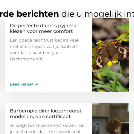
rde berichten
die u mogelijk in
De perfecte dames pyjama
kiezen voor meer comfort
Een goede nachtrust begint vaak
met iets simpels: wat je aantrekt
voordat je naar bed gaat.
Nachtmode die
Lees verder ➜
Barberopleiding kiezen: eerst
modellen, dan certificaat
Je krijgt het meeste vertrouwen als
je snel merkt dat je knipwerk echt