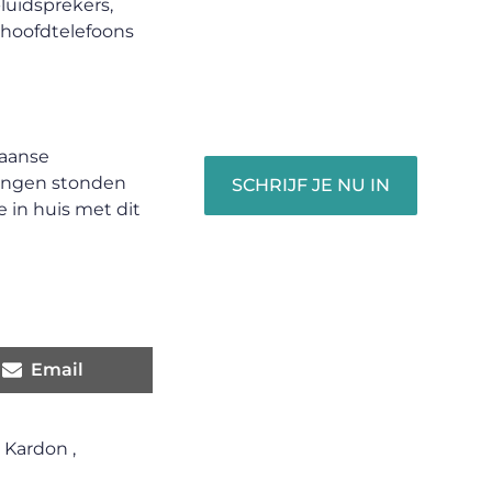
unieke perspectief. Jouw
luidsprekers,
woorden kunnen informeren,
a hoofdtelefoons
inspireren, vermaken en
verbinden – ze verdienen het
om gehoord te worden!
kaanse
dingen stonden
SCHRIJF JE NU IN
 in huis met dit
Email
 Kardon
,