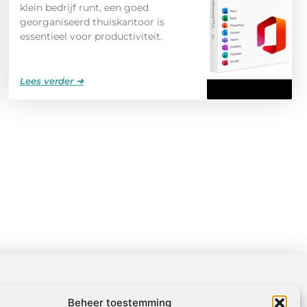
klein bedrijf runt, een goed
georganiseerd thuiskantoor is
essentieel voor productiviteit.
Lees verder ➜
Beheer toestemming