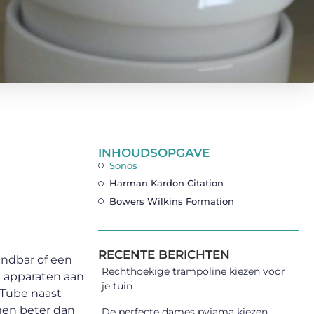
INHOUDSOPGAVE
Sonos
Harman Kardon Citation
Bowers Wilkins Formation
RECENTE BERICHTEN
undbar of een
Rechthoekige trampoline kiezen voor
e apparaten aan
je tuin
 Tube naast
men beter dan
De perfecte dames pyjama kiezen