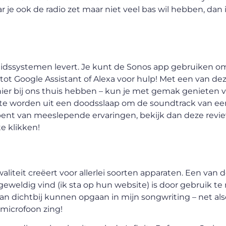
e ook de radio zet maar niet veel bas wil hebben, dan is
geluidssystemen levert. Je kunt de Sonos app gebruiken 
g tot Google Assistant of Alexa voor hulp! Met een van 
hier bij ons thuis hebben – kun je met gemak genieten 
r te worden uit een doodsslaap om de soundtrack van een
 bent van meeslepende ervaringen, bekijk dan deze revi
e klikken!
waliteit creëert voor allerlei soorten apparaten. Een van
lf geweldig vind (ik sta op hun website) is door gebruik 
van dichtbij kunnen opgaan in mijn songwriting – net als
n microfoon zing!