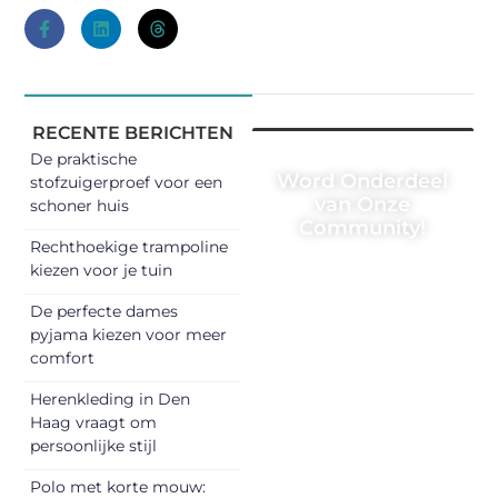
RECENTE BERICHTEN
De praktische
Word Onderdeel
stofzuigerproef voor een
van Onze
schoner huis
Community!
Rechthoekige trampoline
Registreer je
kiezen voor je tuin
vandaag nog en
De perfecte dames
begin met het
pyjama kiezen voor meer
delen van jouw
comfort
unieke perspectief.
Herenkleding in Den
Jouw woorden
Haag vraagt om
kunnen
persoonlijke stijl
informeren,
inspireren,
Polo met korte mouw: