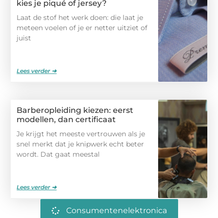
kies je piqué of jersey?
Laat de stof het werk doen: die laat je
meteen voelen of je er netter uitziet of
juist
Lees verder ➜
Barberopleiding kiezen: eerst
modellen, dan certificaat
Je krijgt het meeste vertrouwen als je
snel merkt dat je knipwerk echt beter
wordt. Dat gaat meestal
Lees verder ➜
Consumentenelektronica