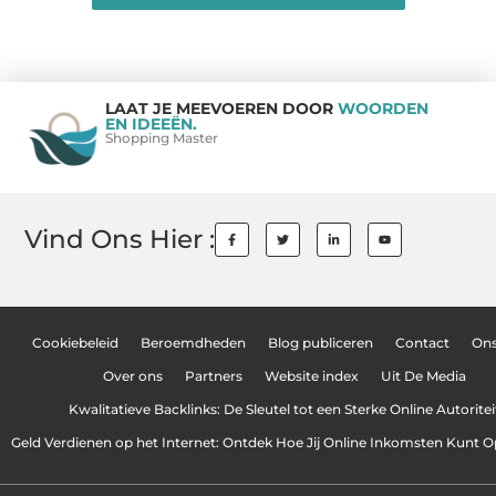
LAAT JE MEEVOEREN DOOR
WOORDEN
EN IDEEËN.
Shopping Master
Vind Ons Hier :
Cookiebeleid
Beroemdheden
Blog publiceren
Contact
On
Over ons
Partners
Website index
Uit De Media
Kwalitatieve Backlinks: De Sleutel tot een Sterke Online Autoritei
Geld Verdienen op het Internet: Ontdek Hoe Jij Online Inkomsten Kunt