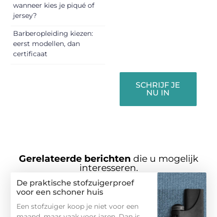
vermaken en
wanneer kies je piqué of
jersey?
verbinden – ze
verdienen het om
Barberopleiding kiezen:
gehoord te
eerst modellen, dan
worden!
certificaat
SCHRIJF JE
NU IN
Gerelateerde berichten
die u mogelijk
interesseren.
De praktische stofzuigerproef
voor een schoner huis
Een stofzuiger koop je niet voor een
maand, maar vaak voor jaren. Dan is