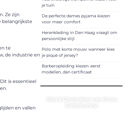
je tuin
. Ze zijn
De perfecte dames pyjama kiezen
 belangrijkste
voor meer comfort
Herenkleding in Den Haag vraagt om
persoonlijke stijl
en te
Polo met korte mouw: wanneer kies
w, de industrie en
je piqué of jersey?
Barberopleiding kiezen: eerst
modellen, dan certificaat
it is essentieel
en.
Word Onderdeel van Onze
Community!
lijden en vallen
Registreer je vandaag nog en
begin met het delen van jouw