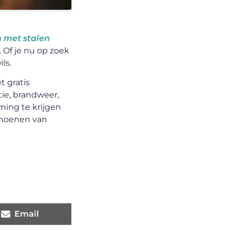
 met stalen
Of je nu op zoek
ls.
t gratis
tie, brandweer,
ming te krijgen
schoenen van
Email