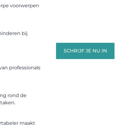
unieke perspectief. Jouw
erpe voorwerpen
woorden kunnen informeren,
inspireren, vermaken en
verbinden – ze verdienen het
om gehoord te worden!
inderen bij
SCHRIJF JE NU IN
van professionals
ing rond de
 taken.
ortabeler maakt