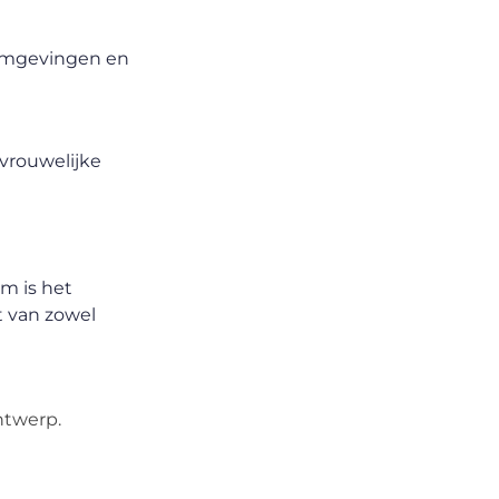
oromgevingen en
vrouwelijke
m is het
t van zowel
ntwerp.