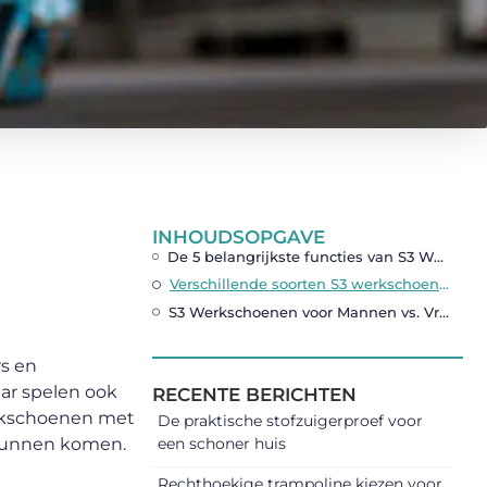
INHOUDSOPGAVE
De 5 belangrijkste functies van S3 Werkschoenen
Verschillende soorten S3 werkschoenen
S3 Werkschoenen voor Mannen vs. Vrouwen
rs en
ar spelen ook
RECENTE BERICHTEN
werkschoenen met
De praktische stofzuigerproef voor
 kunnen komen.
een schoner huis
Rechthoekige trampoline kiezen voor