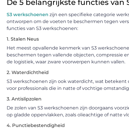
De 5 belangrijkste functies va
S3 werkschoenen
zijn een specifieke categorie wer
ontworpen om de voeten te beschermen tegen verschil
functies van S3 werkschoenen:
1. Stalen Neus
Het meest opvallende kenmerk van S3 werkschoenen 
beschermen tegen vallende objecten, compressie en im
de logistiek, waar zware voorwerpen kunnen vallen.
2. Waterdichtheid
S3 werkschoenen zijn ook waterdicht, wat betekent d
voor professionals die in natte of vochtige omstan
3. Antislipzolen
De zolen van S3 werkschoenen zijn doorgaans voorzien 
op gladde oppervlakken, zoals olieachtige of natte vl
4. Punctiebestendigheid