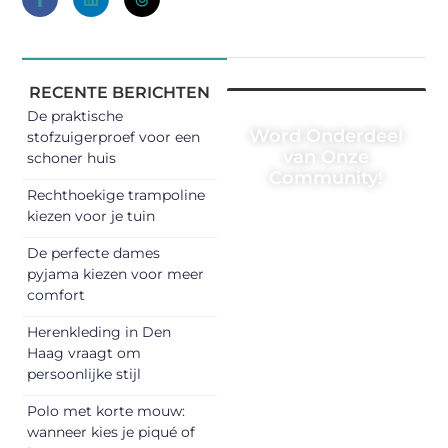
RECENTE BERICHTEN
De praktische
Word Onderdeel
stofzuigerproef voor een
van Onze
schoner huis
Community!
Rechthoekige trampoline
Registreer je
kiezen voor je tuin
vandaag nog en
De perfecte dames
begin met het
pyjama kiezen voor meer
delen van jouw
comfort
unieke perspectief.
Herenkleding in Den
Jouw woorden
Haag vraagt om
kunnen
persoonlijke stijl
informeren,
inspireren,
Polo met korte mouw:
vermaken en
wanneer kies je piqué of