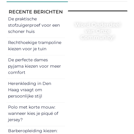
RECENTE BERICHTEN
De praktische
Word Onderdeel
stofzuigerproef voor een
van Onze
schoner huis
Community!
Rechthoekige trampoline
Registreer je
kiezen voor je tuin
vandaag nog en
De perfecte dames
begin met het
pyjama kiezen voor meer
delen van jouw
comfort
unieke perspectief.
Herenkleding in Den
Jouw woorden
Haag vraagt om
kunnen
persoonlijke stijl
informeren,
inspireren,
Polo met korte mouw:
vermaken en
wanneer kies je piqué of
jersey?
verbinden – ze
verdienen het om
Barberopleiding kiezen: