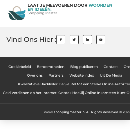
LAAT JE MEEVOEREN DOOR
WOORDEN
EN IDEEËN.
Shopping Master
Vind Ons Hier :
Cookiebeleid
Beroemdheden
Blog publiceren
Contact
On
Over ons
Partners
Website index
Uit De Media
Kwalitatieve Backlinks: De Sleutel tot een Sterke Online Autoritei
Geld Verdienen op het Internet: Ontdek Hoe Jij Online Inkomsten Kunt
www.shoppingmaster.nl.
All Rights Reserved © 2025