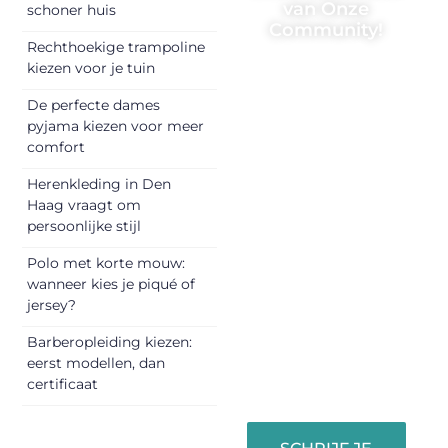
van Onze
schoner huis
Community!
Rechthoekige trampoline
Registreer je
kiezen voor je tuin
vandaag nog en
De perfecte dames
begin met het
pyjama kiezen voor meer
delen van jouw
comfort
unieke perspectief.
Herenkleding in Den
Jouw woorden
Haag vraagt om
kunnen
persoonlijke stijl
informeren,
inspireren,
Polo met korte mouw:
vermaken en
wanneer kies je piqué of
jersey?
verbinden – ze
verdienen het om
Barberopleiding kiezen:
gehoord te
eerst modellen, dan
worden!
certificaat