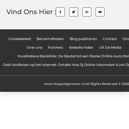
Vind Ons Hier :
Cookiebeleid
Beroemdheden
Blog publiceren
Contact
On
Over ons
Partners
Website index
Uit De Media
Kwalitatieve Backlinks: De Sleutel tot een Sterke Online Autoritei
Geld Verdienen op het Internet: Ontdek Hoe Jij Online Inkomsten Kunt
www.shoppingmaster.nl.
All Rights Reserved © 2025