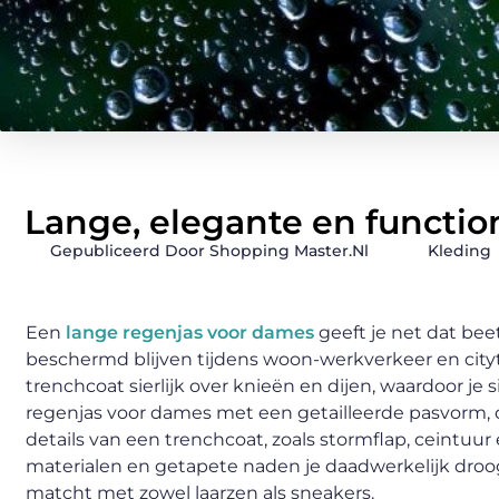
Lange, elegante en functio
Gepubliceerd Door Shopping Master.nl
Kleding
Een
lange regenjas voor dames
geeft je net dat bee
beschermd blijven tijdens woon-werkverkeer en cityt
trenchcoat sierlijk over knieën en dijen, waardoor je
regenjas voor dames met een getailleerde pasvorm, da
details van een trenchcoat, zoals stormflap, ceintuur
materialen en getapete naden je daadwerkelijk droog
matcht met zowel laarzen als sneakers.