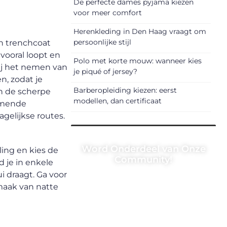
De perfecte dames pyjama kiezen
voor meer comfort
Herenkleding in Den Haag vraagt om
persoonlijke stijl
en trenchcoat
vooral loopt en
Polo met korte mouw: wanneer kies
bij het nemen van
je piqué of jersey?
n, zodat je
Barberopleiding kiezen: eerst
in de scherpe
modellen, dan certificaat
demende
agelijkse routes.
Word Onderdeel van Onze
ling en kies de
Community!
d je in enkele
i draagt. Ga voor
Registreer je vandaag nog en
 maak van natte
begin met het delen van jouw
unieke perspectief. Jouw
woorden kunnen informeren,