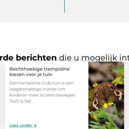
rde berichten
die u mogelijk in
Rechthoekige trampoline
kiezen voor je tuin
Een trampoline in de tuin is een
laagdrempelige manier om
kinderen meer te laten bewegen.
Toch is het
Lees verder ➜