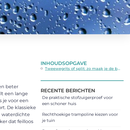
INHOUDSOPGAVE
Tweewegrits of split: zo maak je de beste keuze
en beter
RECENTE BERICHTEN
lt een lange
De praktische stofzuigerproef voor
s je voor een
een schoner huis
rt. De klassieke
l waterdichte
Rechthoekige trampoline kiezen voor
je tuin
r dat feilloos