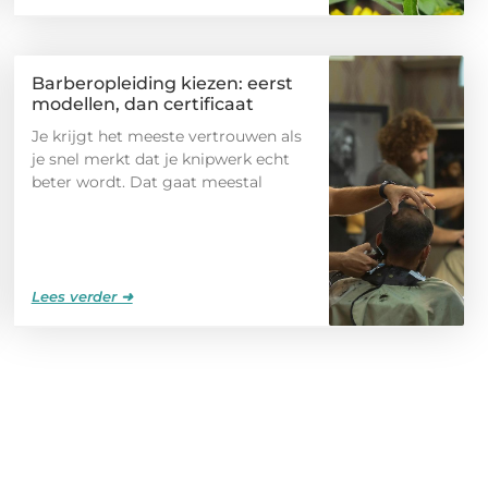
Barberopleiding kiezen: eerst
modellen, dan certificaat
Je krijgt het meeste vertrouwen als
je snel merkt dat je knipwerk echt
beter wordt. Dat gaat meestal
Lees verder ➜