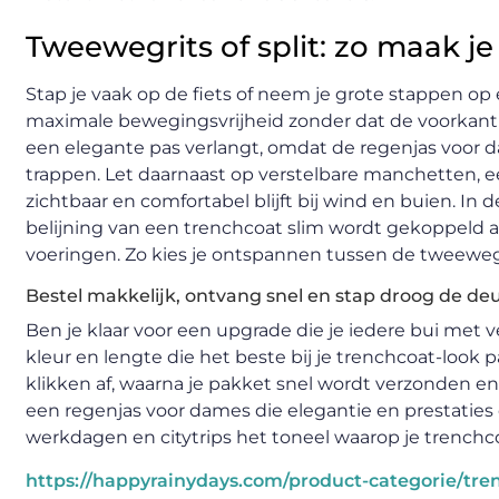
Tweewegrits of split: zo maak j
Stap je vaak op de fiets of neem je grote stappen o
maximale bewegingsvrijheid zonder dat de voorkant gaa
een elegante pas verlangt, omdat de regenjas voor d
trappen. Let daarnaast op verstelbare manchetten, e
zichtbaar en comfortabel blijft bij wind en buien. In
belijning van een trenchcoat slim wordt gekoppeld a
voeringen. Zo kies je ontspannen tussen de tweewegrit
Bestel makkelijk, ontvang snel en stap droog de deu
Ben je klaar voor een upgrade die je iedere bui met v
kleur en lengte die het beste bij je trenchcoat-look p
klikken af, waarna je pakket snel wordt verzonden en
een regenjas voor dames die elegantie en prestaties 
werkdagen en citytrips het toneel waarop je trenchco
https://happyrainydays.com/product-categorie/tre