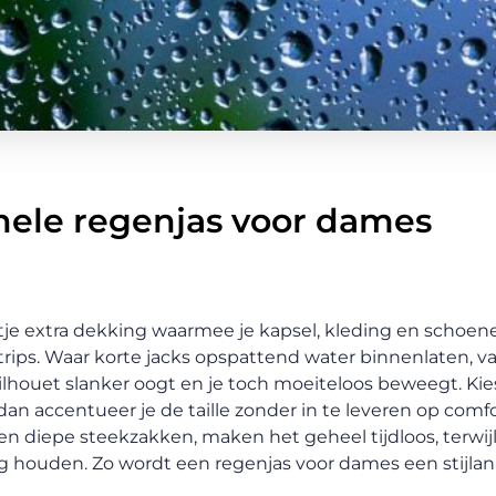
nele regenjas voor dames
tje extra dekking waarmee je kapsel, kleding en schoen
rips. Waar korte jacks opspattend water binnenlaten, va
 silhouet slanker oogt en je toch moeiteloos beweegt. Kie
n accentueer je de taille zonder in te leveren op comfo
 en diepe steekzakken, maken het geheel tijdloos, terwij
 houden. Zo wordt een regenjas voor dames een stijlanke