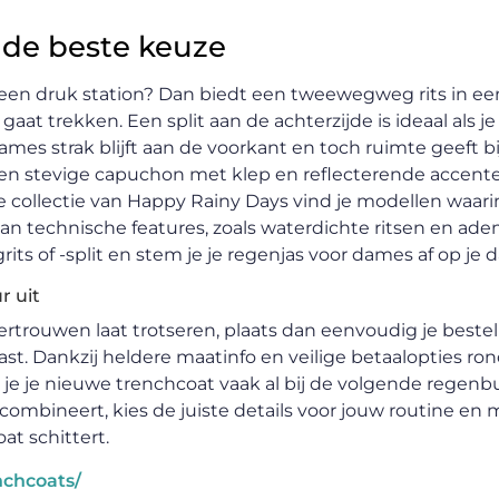
e de beste keuze
p een druk station? Dan biedt een tweewegweg rits in e
t trekken. Een split aan de achterzijde is ideaal als je 
ames strak blijft aan de voorkant en toch ruimte geeft 
en stevige capuchon met klep en reflecterende accente
 de collectie van Happy Rainy Days vind je modellen waar
an technische features, zoals waterdichte ritsen en a
s of -split en stem je je regenjas voor dames af op je d
r uit
ertrouwen laat trotseren, plaats dan eenvoudig je bestel
ast. Dankzij heldere maatinfo en veilige betaalopties ron
 je je nieuwe trenchcoat vaak al bij de volgende regenbu
combineert, kies de juiste details voor jouw routine en
at schittert.
nchcoats/