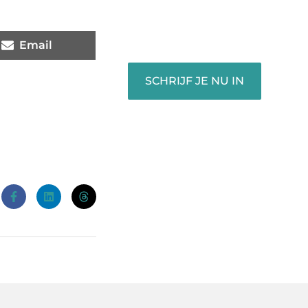
inspireren, vermaken en
verbinden – ze verdienen het
om gehoord te worden!
Email
SCHRIJF JE NU IN