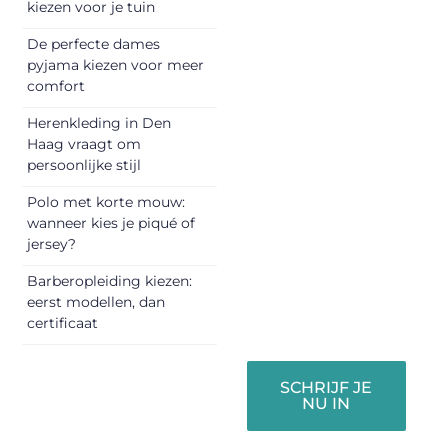
Registreer je
kiezen voor je tuin
vandaag nog en
De perfecte dames
begin met het
pyjama kiezen voor meer
delen van jouw
comfort
unieke perspectief.
Herenkleding in Den
Jouw woorden
Haag vraagt om
kunnen
persoonlijke stijl
informeren,
inspireren,
Polo met korte mouw:
vermaken en
wanneer kies je piqué of
jersey?
verbinden – ze
verdienen het om
Barberopleiding kiezen:
gehoord te
eerst modellen, dan
worden!
certificaat
SCHRIJF JE
NU IN