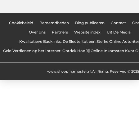
Cookiebeleid
Beroemdheden
Blog publiceren
Contact
On
Over ons
Partners
Website index
Uit De Media
Kwalitatieve Backlinks: De Sleutel tot een Sterke Online Autoritei
Geld Verdienen op het Internet: Ontdek Hoe Jij Online Inkomsten Kunt
www.shoppingmaster.nl.
All Rights Reserved © 2025