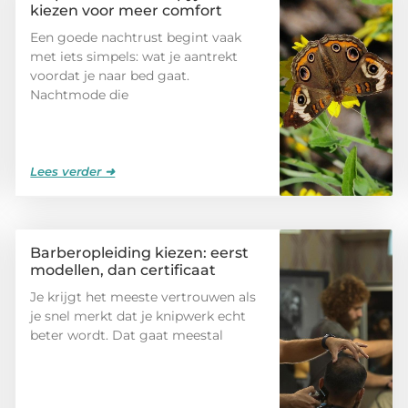
kiezen voor meer comfort
Een goede nachtrust begint vaak
met iets simpels: wat je aantrekt
voordat je naar bed gaat.
Nachtmode die
Lees verder ➜
Barberopleiding kiezen: eerst
modellen, dan certificaat
Je krijgt het meeste vertrouwen als
je snel merkt dat je knipwerk echt
beter wordt. Dat gaat meestal