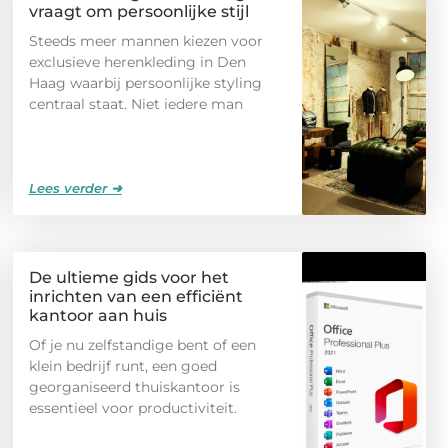
vraagt om persoonlijke stijl
Steeds meer mannen kiezen voor
exclusieve herenkleding in Den
Haag waarbij persoonlijke styling
centraal staat. Niet iedere man
Lees verder ➜
De ultieme gids voor het
inrichten van een efficiënt
kantoor aan huis
Of je nu zelfstandige bent of een
klein bedrijf runt, een goed
georganiseerd thuiskantoor is
essentieel voor productiviteit.