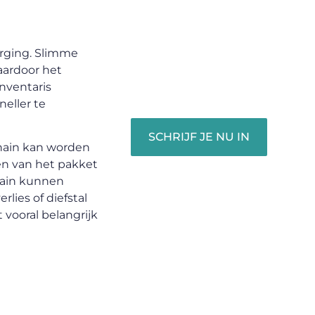
begin met het delen van jouw
unieke perspectief. Jouw
woorden kunnen informeren,
orging. Slimme
inspireren, vermaken en
aardoor het
verbinden – ze verdienen het
nventaris
om gehoord te worden!
eller te
SCHRIJF JE NU IN
chain kan worden
en van het pakket
hain kunnen
lies of diefstal
 vooral belangrijk