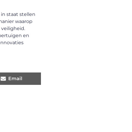
n staat stellen
 manier waarop
veiligheid.
oertuigen en
 innovaties
Email