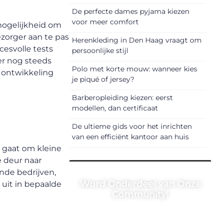
De perfecte dames pyjama kiezen
voor meer comfort
mogelijkheid om
zorger aan te pas
Herenkleding in Den Haag vraagt om
esvolle tests
persoonlijke stijl
r nog steeds
Polo met korte mouw: wanneer kies
e ontwikkeling
je piqué of jersey?
Barberopleiding kiezen: eerst
modellen, dan certificaat
De ultieme gids voor het inrichten
van een efficiënt kantoor aan huis
u gaat om kleine
e deur naar
nde bedrijven,
Word Onderdeel van Onze
uit in bepaalde
Community!
Registreer je vandaag nog en