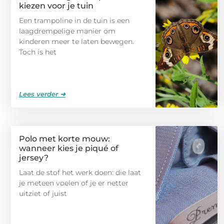
kiezen voor je tuin
Een trampoline in de tuin is een
laagdrempelige manier om
kinderen meer te laten bewegen.
Toch is het
Lees verder ➜
Polo met korte mouw:
wanneer kies je piqué of
jersey?
Laat de stof het werk doen: die laat
je meteen voelen of je er netter
uitziet of juist