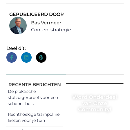
GEPUBLICEERD DOOR
Bas Vermeer
Contentstrategie
Deel dit:
RECENTE BERICHTEN
De praktische
Word Onderdeel
stofzuigerproef voor een
van Onze
schoner huis
Community!
Rechthoekige trampoline
Registreer je
kiezen voor je tuin
vandaag nog en