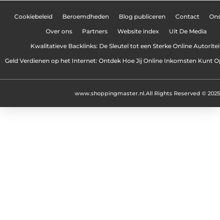
Cookiebeleid
Beroemdheden
Blog publiceren
Contact
On
Over ons
Partners
Website index
Uit De Media
Kwalitatieve Backlinks: De Sleutel tot een Sterke Online Autoritei
Geld Verdienen op het Internet: Ontdek Hoe Jij Online Inkomsten Kunt
www.shoppingmaster.nl.
All Rights Reserved © 2025