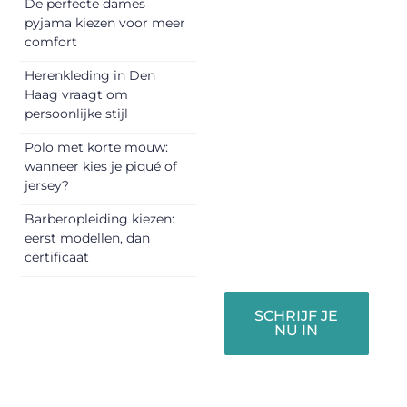
De perfecte dames
begin met het
pyjama kiezen voor meer
delen van jouw
comfort
unieke perspectief.
Herenkleding in Den
Jouw woorden
Haag vraagt om
kunnen
persoonlijke stijl
informeren,
inspireren,
Polo met korte mouw:
vermaken en
wanneer kies je piqué of
jersey?
verbinden – ze
verdienen het om
Barberopleiding kiezen:
gehoord te
eerst modellen, dan
worden!
certificaat
SCHRIJF JE
NU IN