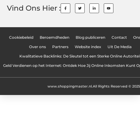
Vind Ons Hier :
Cookiebeleid
Beroemdheden
Blog publiceren
Contact
On
Over ons
Partners
Website index
Uit De Media
Kwalitatieve Backlinks: De Sleutel tot een Sterke Online Autoritei
Geld Verdienen op het Internet: Ontdek Hoe Jij Online Inkomsten Kunt
www.shoppingmaster.nl.
All Rights Reserved © 2025