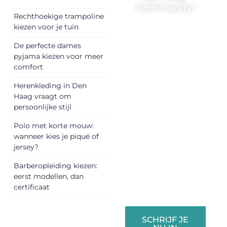
Community!
Rechthoekige trampoline
Registreer je
kiezen voor je tuin
vandaag nog en
De perfecte dames
begin met het
pyjama kiezen voor meer
delen van jouw
comfort
unieke perspectief.
Herenkleding in Den
Jouw woorden
Haag vraagt om
kunnen
persoonlijke stijl
informeren,
inspireren,
Polo met korte mouw:
vermaken en
wanneer kies je piqué of
jersey?
verbinden – ze
verdienen het om
Barberopleiding kiezen:
gehoord te
eerst modellen, dan
worden!
certificaat
SCHRIJF JE