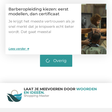
Barberopleiding kiezen: eerst
modellen, dan certificaat
Je krijgt het meeste vertrouwen als je
snel merkt dat je knipwerk echt beter
wordt. Dat gaat meestal
Lees verder ➜
Overig
LAAT JE MEEVOEREN DOOR
WOORDEN
EN IDEEËN.
Shopping Master