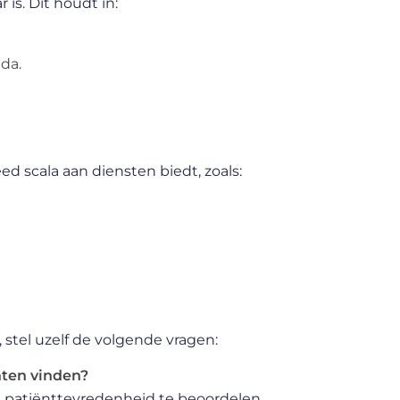
 is. Dit houdt in:
da.
ed scala aan diensten biedt, zoals:
 stel uzelf de volgende vragen:
nten vinden?
n patiënttevredenheid te beoordelen.