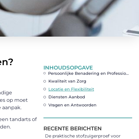
en?
INHOUDSOPGAVE
Persoonlijke Benadering en Professionaliteit
Kwaliteit van Zorg
Locatie en Flexibiliteit
ndige
Diensten Aanbod
ies op moet
Vragen en Antwoorden
e aanpak.
een tandarts of
uden.
RECENTE BERICHTEN
De praktische stofzuigerproef voor