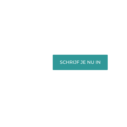
Registreer je vandaag nog en
begin met het delen van jouw
unieke perspectief. Jouw
woorden kunnen informeren,
inspireren, vermaken en
verbinden – ze verdienen het
om gehoord te worden!
SCHRIJF JE NU IN