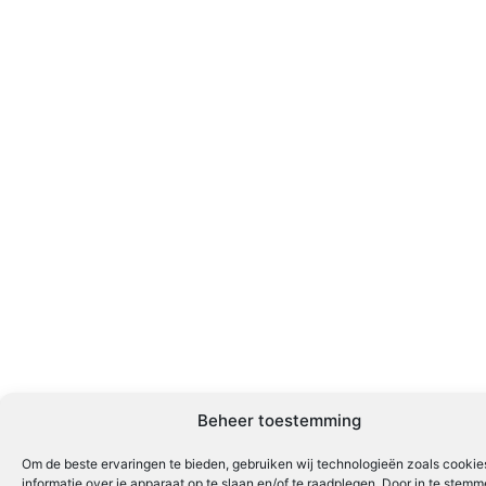
Beheer toestemming
Om de beste ervaringen te bieden, gebruiken wij technologieën zoals cooki
informatie over je apparaat op te slaan en/of te raadplegen. Door in te stem