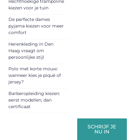
Rechthoekige trampoline
Registreer je
kiezen voor je tuin
vandaag nog en
De perfecte dames
begin met het
pyjama kiezen voor meer
delen van jouw
comfort
unieke perspectief.
Herenkleding in Den
Jouw woorden
Haag vraagt om
kunnen
persoonlijke stijl
informeren,
inspireren,
Polo met korte mouw:
vermaken en
wanneer kies je piqué of
jersey?
verbinden – ze
verdienen het om
Barberopleiding kiezen:
gehoord te
eerst modellen, dan
worden!
certificaat
SCHRIJF JE
NU IN