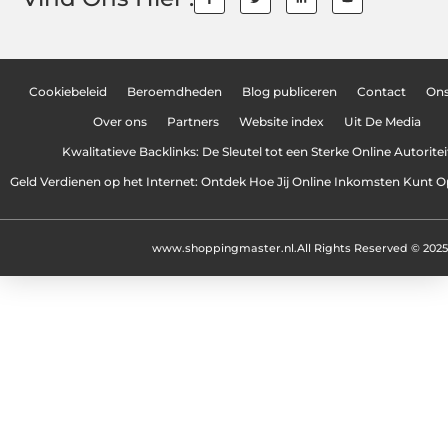
Cookiebeleid
Beroemdheden
Blog publiceren
Contact
On
Over ons
Partners
Website index
Uit De Media
Kwalitatieve Backlinks: De Sleutel tot een Sterke Online Autoritei
Geld Verdienen op het Internet: Ontdek Hoe Jij Online Inkomsten Kunt
www.shoppingmaster.nl.
All Rights Reserved © 2025