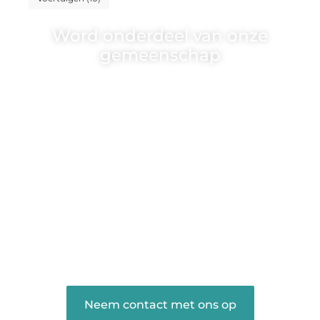
Word onderdeel van onze
gemeenschap
Wij zijn een veelzijdig blogplatform dat
toegankelijk is voor iedereen – of je nu
een passie hebt voor schrijven, lezen of
beide. Onze algemene blog biedt een
podium voor diverse onderwerpen en
persoonlijke verhalen.
❝
Word onderdeel van onze community
en draag bij aan een inspirerende plek
waar ideeën tot leven komen en
gedeeld worden.
❞
Neem contact met ons op