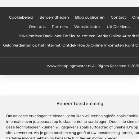
Cookiebeleid
Beroemdheden
Blog publiceren
Contact
On
Over ons
Partners
Website index
Uit De Media
Kwalitatieve Backlinks: De Sleutel tot een Sterke Online Autoritei
Geld Verdienen op het Internet: Ontdek Hoe Jij Online Inkomsten Kunt
www.shoppingmaster.nl.
All Rights Reserved © 2025
Beheer toestemming
Om de beste ervaringen te bieden, gebruiken wij technologieën zoals cooki
informatie over je apparaat op te slaan en/of te raadplegen. Door in te stem
deze technologieën kunnen wij gegevens zoals surfgedrag of unieke ID's op
site verwerken. Als je geen toestemming geeft of uw toestemming intrekt, kan
nadelige invloed hebben op bepaalde functies en mogelijkheden.