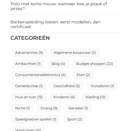
Polo met korte mouw: wanneer kies je piqué of
jersey?
Barberopleiding kiezen: eerst modellen, dan
certificaat
CATEGORIEËN
Advertenties
(9)
Algemene koopwaar
(5)
Ambachten
(1)
Blog
(4)
Budget shoppen
(22)
Consumentenelektronica
(4)
Eten
(2)
Gereedschap
(1)
Gezondheid
(5)
Huisdieren
(1)
Huis en tuin
(13)
Kinderen
(6)
Kleding
(12)
Niche
(1)
Overig
(9)
Sieraden
(1)
Speelgoed en spellen
(1)
Sport
(2)
Voertuigen
(10)