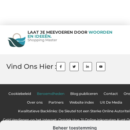
LAAT JE MEEVOEREN DOOR
WOORDEN
EN IDEEËN.
Shopping Master
Vind Ons Hier :
Cookiebeleid
Beroemdheden
Blog publiceren
Contact
On
Over ons
Partners
Website index
Uit De Media
Kwalitatieve Backlinks: De Sleutel tot een Sterke Online Autoritei
Geld Verdienen op het Internet: Ontdek Hoe Jij Online Inkomsten Kunt
Beheer toestemming