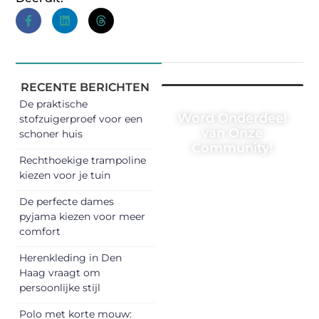
RECENTE BERICHTEN
De praktische
Word Onderdeel
stofzuigerproef voor een
van Onze
schoner huis
Community!
Rechthoekige trampoline
Registreer je
kiezen voor je tuin
vandaag nog en
De perfecte dames
begin met het
pyjama kiezen voor meer
delen van jouw
comfort
unieke perspectief.
Herenkleding in Den
Jouw woorden
Haag vraagt om
kunnen
persoonlijke stijl
informeren,
inspireren,
Polo met korte mouw: