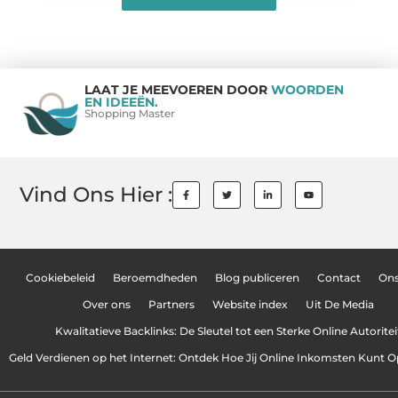
LAAT JE MEEVOEREN DOOR
WOORDEN
EN IDEEËN.
Shopping Master
Vind Ons Hier :
Cookiebeleid
Beroemdheden
Blog publiceren
Contact
On
Over ons
Partners
Website index
Uit De Media
Kwalitatieve Backlinks: De Sleutel tot een Sterke Online Autoritei
Geld Verdienen op het Internet: Ontdek Hoe Jij Online Inkomsten Kunt