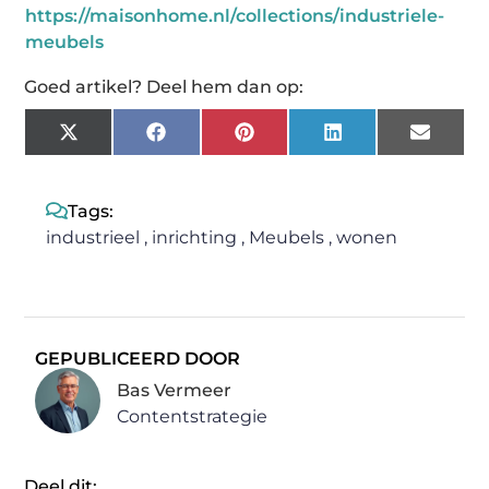
https://maisonhome.nl/collections/industriele-
meubels
Goed artikel? Deel hem dan op:
X
Facebook
Pinterest
LinkedIn
Email
(Twitter)
Tags:
industrieel
,
inrichting
,
Meubels
,
wonen
GEPUBLICEERD DOOR
Bas Vermeer
Contentstrategie
Deel dit: