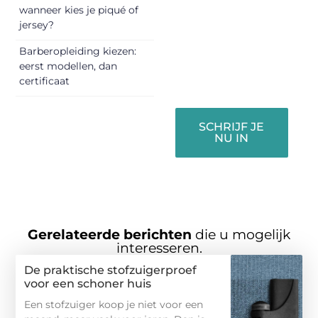
vermaken en
wanneer kies je piqué of
jersey?
verbinden – ze
verdienen het om
Barberopleiding kiezen:
gehoord te
eerst modellen, dan
worden!
certificaat
SCHRIJF JE
NU IN
Gerelateerde berichten
die u mogelijk
interesseren.
De praktische stofzuigerproef
voor een schoner huis
Een stofzuiger koop je niet voor een