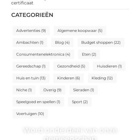
certificaat
CATEGORIEËN
Advertenties
(9)
Algemene koopwaar
(5)
Ambachten
(1)
Blog
(4)
Budget shoppen
(22)
Consumentenelektronica
(4)
Eten
(2)
Gereedschap
(1)
Gezondheid
(5)
Huisdieren
(1)
Huis en tuin
(13)
Kinderen
(6)
Kleding
(12)
Niche
(1)
Overig
(9)
Sieraden
(1)
Speelgoed en spellen
(1)
Sport
(2)
Voertuigen
(10)
Word onderdeel van onze
gemeenschap