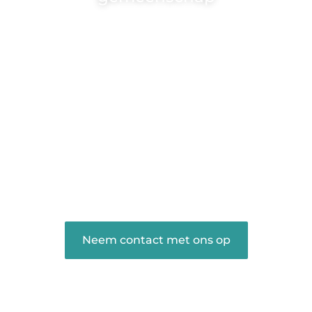
Wij zijn een veelzijdig blogplatform dat
toegankelijk is voor iedereen – of je nu
een passie hebt voor schrijven, lezen of
beide. Onze algemene blog biedt een
podium voor diverse onderwerpen en
persoonlijke verhalen.
❝
Word onderdeel van onze community
en draag bij aan een inspirerende plek
waar ideeën tot leven komen en
gedeeld worden.
❞
Neem contact met ons op